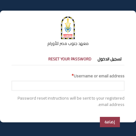
تجاوز
إلى
المحتوى
الرئيسي
معهد جنوب مصر للأورام
التبويبات
تسجيل الدخول
RESET YOUR PASSWORD
الأساسية
Username or email address
Password reset instructions will be sent to your registered
email address.