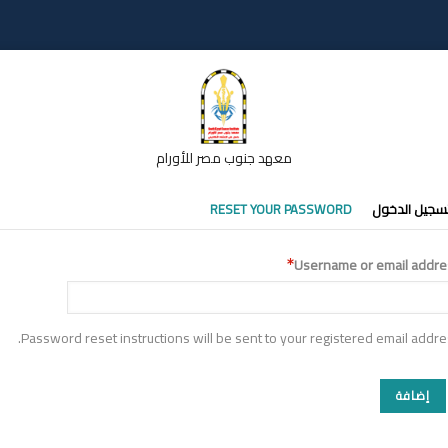
معهد جنوب مصر للأورام
تبويبات
سجيل الدخول
RESET YOUR PASSWORD
أساسية
Username or email addre
Password reset instructions will be sent to your registered email addre