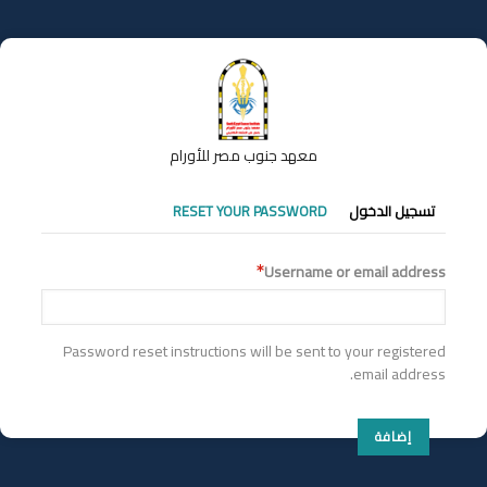
تجاوز
إلى
المحتوى
الرئيسي
معهد جنوب مصر للأورام
التبويبات
تسجيل الدخول
RESET YOUR PASSWORD
الأساسية
Username or email address
Password reset instructions will be sent to your registered
email address.