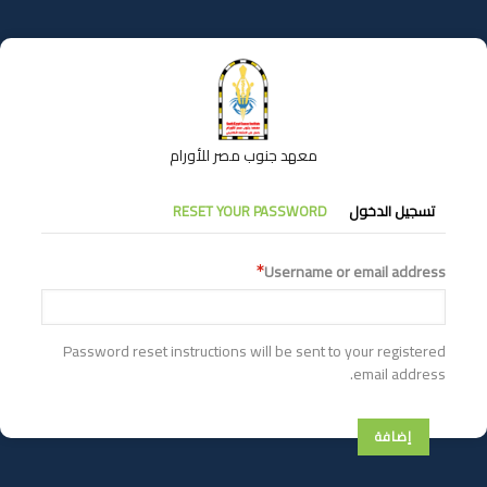
تجاوز
إلى
المحتوى
الرئيسي
معهد جنوب مصر للأورام
التبويبات
تسجيل الدخول
RESET YOUR PASSWORD
الأساسية
Username or email address
Password reset instructions will be sent to your registered
email address.