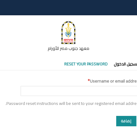
معهد جنوب مصر للأورام
تبويبات
سجيل الدخول
RESET YOUR PASSWORD
أساسية
Username or email addre
Password reset instructions will be sent to your registered email addre