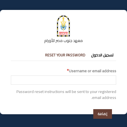
تجاوز
إلى
المحتوى
الرئيسي
معهد جنوب مصر للأورام
التبويبات
تسجيل الدخول
RESET YOUR PASSWORD
الأساسية
Username or email address
Password reset instructions will be sent to your registered
email address.