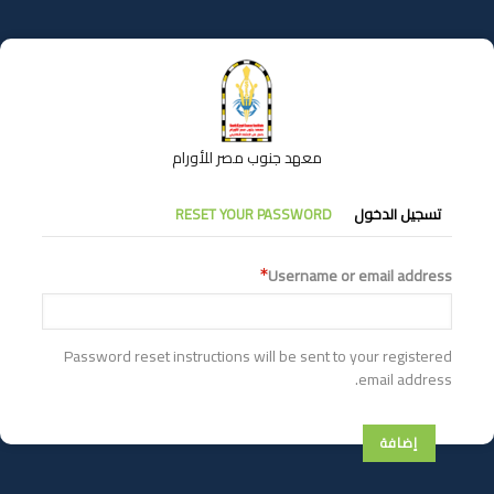
تجاوز
إلى
المحتوى
الرئيسي
معهد جنوب مصر للأورام
التبويبات
تسجيل الدخول
RESET YOUR PASSWORD
الأساسية
Username or email address
Password reset instructions will be sent to your registered
email address.