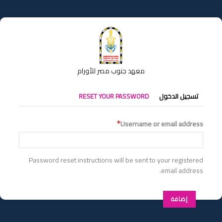
تجاوز
إلى
المحتوى
الرئيسي
معهد جنوب مصر للأورام
التبويبات
تسجيل الدخول
RESET YOUR PASSWORD
الأساسية
Username or email address
Password reset instructions will be sent to your registered
email address.