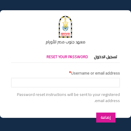
تجاوز
إلى
المحتوى
الرئيسي
معهد جنوب مصر للأورام
التبويبات
تسجيل الدخول
RESET YOUR PASSWORD
الأساسية
Username or email address
Password reset instructions will be sent to your registered
email address.