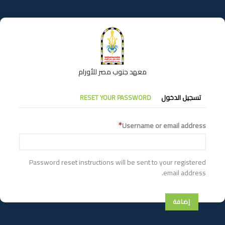
تجاوز
إلى
المحتوى
الرئيسي
معهد جنوب مصر للأورام
التبويبات
تسجيل الدخول
RESET YOUR PASSWORD
الأساسية
Username or email address
Password reset instructions will be sent to your registered
email address.