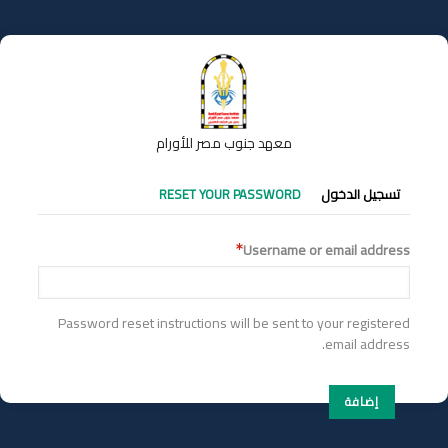
تجاوز
إلى
المحتوى
الرئيسي
معهد جنوب مصر للأورام
التبويبات
تسجيل الدخول
RESET YOUR PASSWORD
الأساسية
Username or email address
Password reset instructions will be sent to your registered
email address.