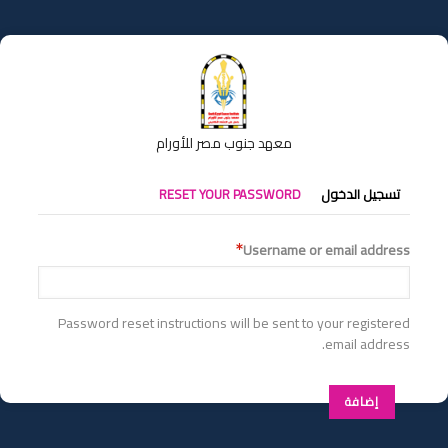
تجاوز
إلى
المحتوى
الرئيسي
معهد جنوب مصر للأورام
التبويبات
تسجيل الدخول
RESET YOUR PASSWORD
الأساسية
Username or email address
Password reset instructions will be sent to your registered
email address.