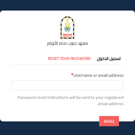
تجاوز
إلى
المحتوى
الرئيسي
معهد جنوب مصر للأورام
التبويبات
تسجيل الدخول
RESET YOUR PASSWORD
الأساسية
Username or email address
Password reset instructions will be sent to your registered
email address.