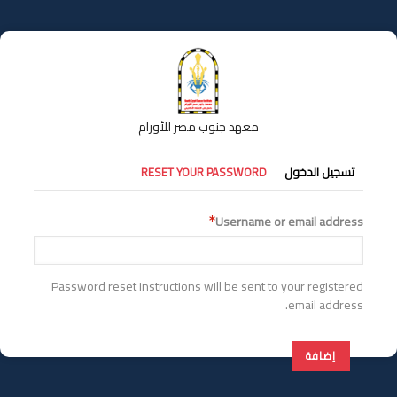
تجاوز
إلى
المحتوى
الرئيسي
معهد جنوب مصر للأورام
التبويبات
تسجيل الدخول
RESET YOUR PASSWORD
الأساسية
Username or email address
Password reset instructions will be sent to your registered
email address.