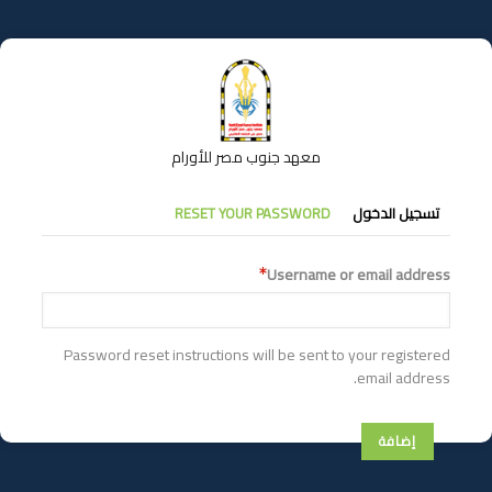
تجاوز
إلى
المحتوى
الرئيسي
معهد جنوب مصر للأورام
التبويبات
تسجيل الدخول
RESET YOUR PASSWORD
الأساسية
Username or email address
Password reset instructions will be sent to your registered
email address.