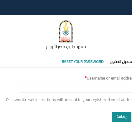
معهد جنوب مصر للأورام
تبويبات
سجيل الدخول
RESET YOUR PASSWORD
أساسية
Username or email addre
Password reset instructions will be sent to your registered email addre