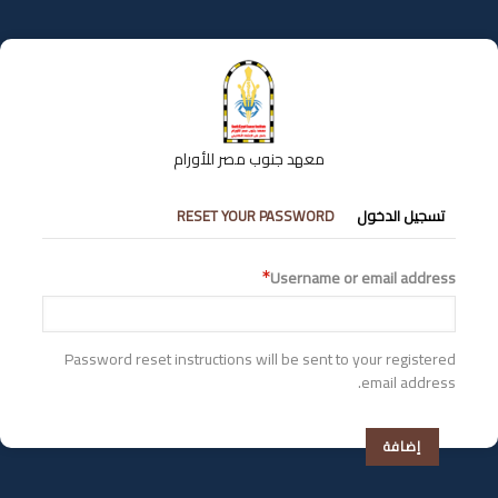
تجاوز
إلى
المحتوى
الرئيسي
معهد جنوب مصر للأورام
التبويبات
تسجيل الدخول
RESET YOUR PASSWORD
الأساسية
Username or email address
Password reset instructions will be sent to your registered
email address.