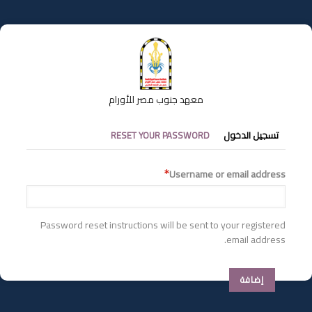
تجاوز
إلى
المحتوى
الرئيسي
معهد جنوب مصر للأورام
التبويبات
تسجيل الدخول
RESET YOUR PASSWORD
الأساسية
Username or email address
Password reset instructions will be sent to your registered
email address.