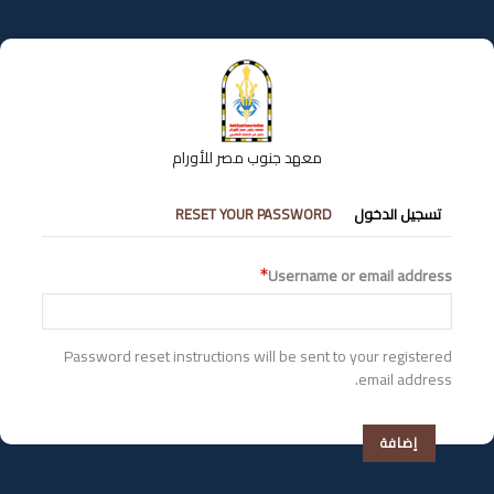
تجاوز
إلى
المحتوى
الرئيسي
معهد جنوب مصر للأورام
التبويبات
تسجيل الدخول
RESET YOUR PASSWORD
الأساسية
Username or email address
Password reset instructions will be sent to your registered
email address.