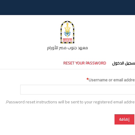
معهد جنوب مصر للأورام
تبويبات
سجيل الدخول
RESET YOUR PASSWORD
أساسية
Username or email addre
Password reset instructions will be sent to your registered email addre