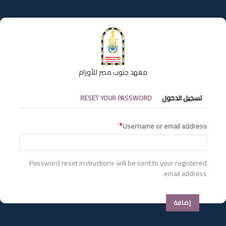
تجاوز
إلى
المحتوى
الرئيسي
معهد جنوب مصر للأورام
التبويبات
تسجيل الدخول
RESET YOUR PASSWORD
الأساسية
Username or email address
Password reset instructions will be sent to your registered
email address.