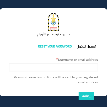
تجاوز
إلى
المحتوى
الرئيسي
معهد جنوب مصر للأورام
التبويبات
تسجيل الدخول
RESET YOUR PASSWORD
الأساسية
Username or email address
Password reset instructions will be sent to your registered
email address.