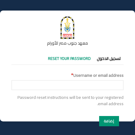
تجاوز
إلى
المحتوى
الرئيسي
معهد جنوب مصر للأورام
التبويبات
تسجيل الدخول
RESET YOUR PASSWORD
الأساسية
Username or email address
Password reset instructions will be sent to your registered
email address.