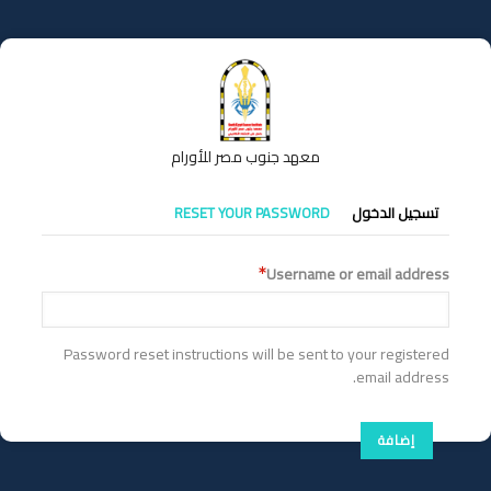
تجاوز
إلى
المحتوى
الرئيسي
معهد جنوب مصر للأورام
التبويبات
تسجيل الدخول
RESET YOUR PASSWORD
الأساسية
Username or email address
Password reset instructions will be sent to your registered
email address.