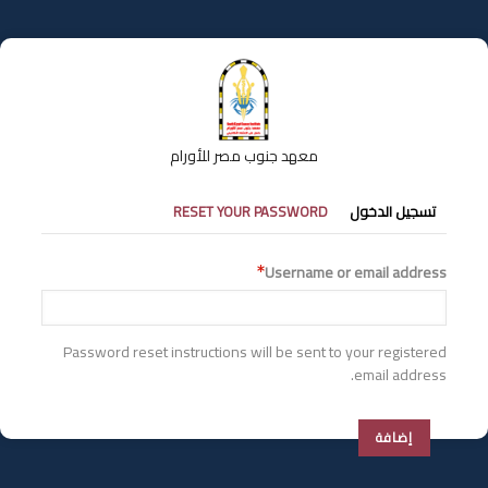
تجاوز
إلى
المحتوى
الرئيسي
معهد جنوب مصر للأورام
التبويبات
تسجيل الدخول
RESET YOUR PASSWORD
الأساسية
Username or email address
Password reset instructions will be sent to your registered
email address.