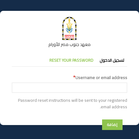
تجاوز
إلى
المحتوى
الرئيسي
معهد جنوب مصر للأورام
التبويبات
تسجيل الدخول
RESET YOUR PASSWORD
الأساسية
Username or email address
Password reset instructions will be sent to your registered
email address.