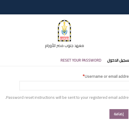
معهد جنوب مصر للأورام
تبويبات
سجيل الدخول
RESET YOUR PASSWORD
أساسية
Username or email addre
Password reset instructions will be sent to your registered email addre