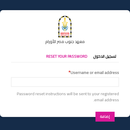
تجاوز
إلى
المحتوى
الرئيسي
معهد جنوب مصر للأورام
التبويبات
تسجيل الدخول
RESET YOUR PASSWORD
الأساسية
Username or email address
Password reset instructions will be sent to your registered
email address.