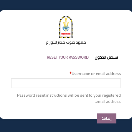
تجاوز
إلى
المحتوى
الرئيسي
معهد جنوب مصر للأورام
التبويبات
تسجيل الدخول
RESET YOUR PASSWORD
الأساسية
Username or email address
Password reset instructions will be sent to your registered
email address.