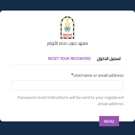
تجاوز
إلى
المحتوى
الرئيسي
معهد جنوب مصر للأورام
التبويبات
تسجيل الدخول
RESET YOUR PASSWORD
الأساسية
Username or email address
Password reset instructions will be sent to your registered
email address.