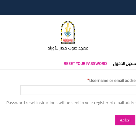
معهد جنوب مصر للأورام
تبويبات
سجيل الدخول
RESET YOUR PASSWORD
أساسية
Username or email addre
Password reset instructions will be sent to your registered email addre