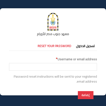
تجاوز
إلى
المحتوى
الرئيسي
معهد جنوب مصر للأورام
التبويبات
تسجيل الدخول
RESET YOUR PASSWORD
الأساسية
Username or email address
Password reset instructions will be sent to your registered
email address.