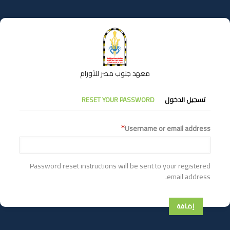
تجاوز
إلى
المحتوى
الرئيسي
معهد جنوب مصر للأورام
التبويبات
تسجيل الدخول
RESET YOUR PASSWORD
الأساسية
Username or email address
Password reset instructions will be sent to your registered
email address.