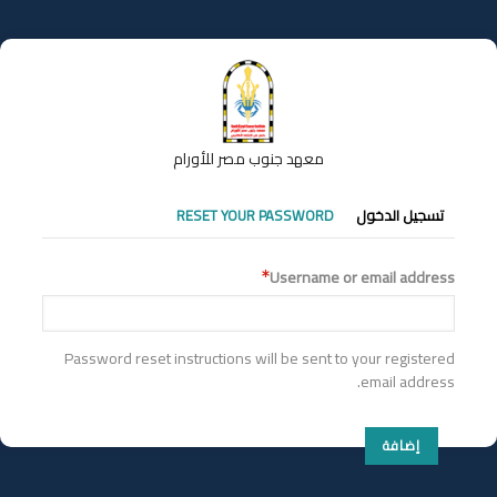
تجاوز
إلى
المحتوى
الرئيسي
معهد جنوب مصر للأورام
التبويبات
تسجيل الدخول
RESET YOUR PASSWORD
الأساسية
Username or email address
Password reset instructions will be sent to your registered
email address.