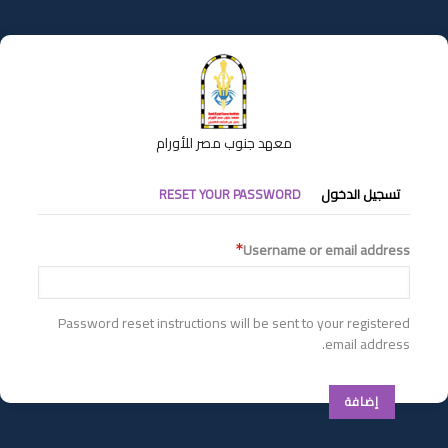
تجاوز
إلى
المحتوى
الرئيسي
معهد جنوب مصر للأورام
التبويبات
تسجيل الدخول
RESET YOUR PASSWORD
الأساسية
Username or email address
Password reset instructions will be sent to your registered
email address.