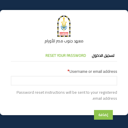
تجاوز
إلى
المحتوى
الرئيسي
معهد جنوب مصر للأورام
التبويبات
تسجيل الدخول
RESET YOUR PASSWORD
الأساسية
Username or email address
Password reset instructions will be sent to your registered
email address.