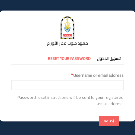
تجاوز
إلى
المحتوى
الرئيسي
معهد جنوب مصر للأورام
التبويبات
تسجيل الدخول
RESET YOUR PASSWORD
الأساسية
Username or email address
Password reset instructions will be sent to your registered
email address.