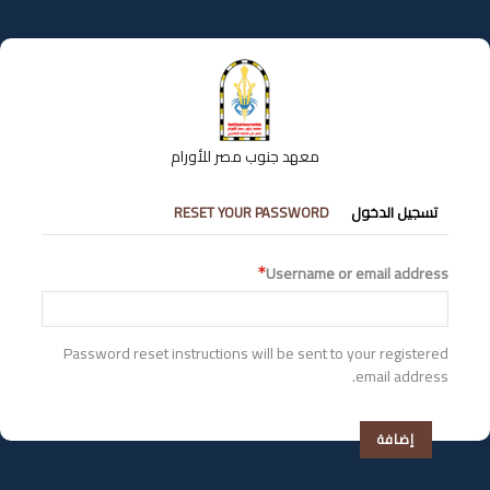
تجاوز
إلى
المحتوى
الرئيسي
معهد جنوب مصر للأورام
التبويبات
تسجيل الدخول
RESET YOUR PASSWORD
الأساسية
Username or email address
Password reset instructions will be sent to your registered
email address.