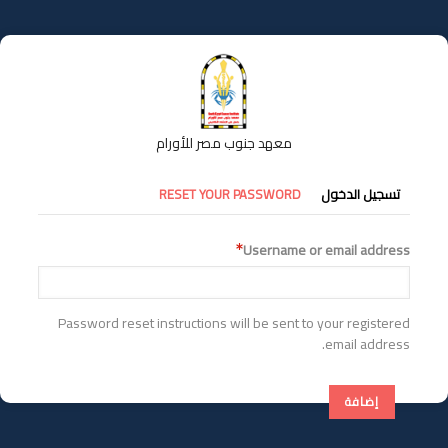
تجاوز
إلى
المحتوى
الرئيسي
معهد جنوب مصر للأورام
التبويبات
تسجيل الدخول
RESET YOUR PASSWORD
الأساسية
Username or email address
Password reset instructions will be sent to your registered
email address.