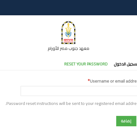
معهد جنوب مصر للأورام
تبويبات
سجيل الدخول
RESET YOUR PASSWORD
أساسية
Username or email addre
Password reset instructions will be sent to your registered email addre