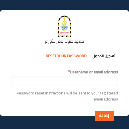
تجاوز
إلى
المحتوى
الرئيسي
معهد جنوب مصر للأورام
التبويبات
تسجيل الدخول
RESET YOUR PASSWORD
الأساسية
Username or email address
Password reset instructions will be sent to your registered
email address.