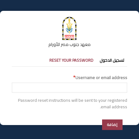
تجاوز
إلى
المحتوى
الرئيسي
معهد جنوب مصر للأورام
التبويبات
تسجيل الدخول
RESET YOUR PASSWORD
الأساسية
Username or email address
Password reset instructions will be sent to your registered
email address.