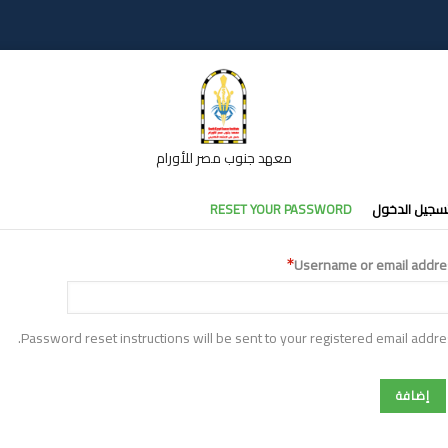
معهد جنوب مصر للأورام
تبويبات
سجيل الدخول
RESET YOUR PASSWORD
أساسية
Username or email addre
Password reset instructions will be sent to your registered email addre