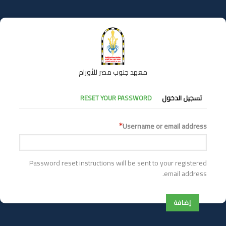
تجاوز
إلى
المحتوى
الرئيسي
معهد جنوب مصر للأورام
التبويبات
تسجيل الدخول
RESET YOUR PASSWORD
الأساسية
Username or email address
Password reset instructions will be sent to your registered
email address.