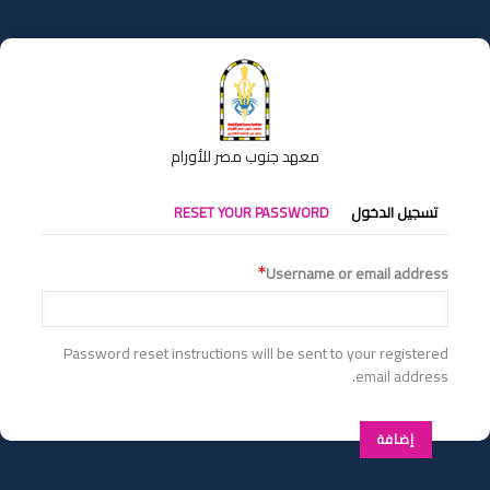
تجاوز
إلى
المحتوى
الرئيسي
معهد جنوب مصر للأورام
التبويبات
تسجيل الدخول
RESET YOUR PASSWORD
الأساسية
Username or email address
Password reset instructions will be sent to your registered
email address.