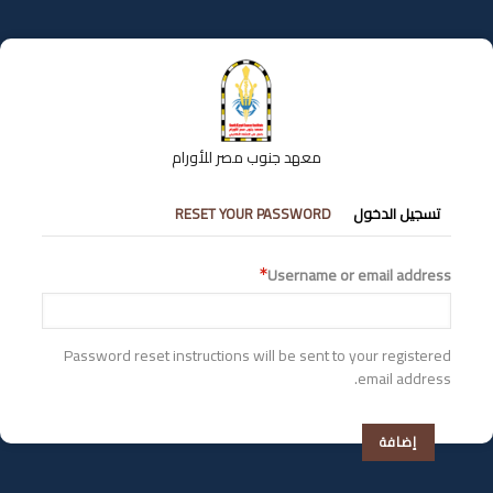
تجاوز
إلى
المحتوى
الرئيسي
معهد جنوب مصر للأورام
التبويبات
تسجيل الدخول
RESET YOUR PASSWORD
الأساسية
Username or email address
Password reset instructions will be sent to your registered
email address.