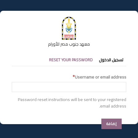
تجاوز
إلى
المحتوى
الرئيسي
معهد جنوب مصر للأورام
التبويبات
تسجيل الدخول
RESET YOUR PASSWORD
الأساسية
Username or email address
Password reset instructions will be sent to your registered
email address.