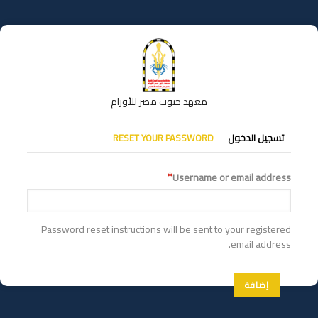
تجاوز
إلى
المحتوى
الرئيسي
معهد جنوب مصر للأورام
التبويبات
تسجيل الدخول
RESET YOUR PASSWORD
الأساسية
Username or email address
Password reset instructions will be sent to your registered
email address.