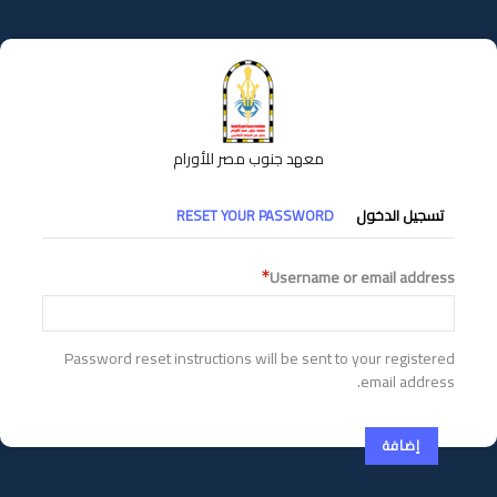
تجاوز
إلى
المحتوى
الرئيسي
معهد جنوب مصر للأورام
التبويبات
تسجيل الدخول
RESET YOUR PASSWORD
الأساسية
Username or email address
Password reset instructions will be sent to your registered
email address.