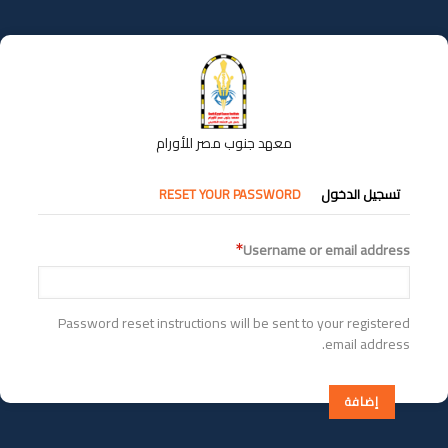
تجاوز
إلى
المحتوى
الرئيسي
معهد جنوب مصر للأورام
التبويبات
تسجيل الدخول
RESET YOUR PASSWORD
الأساسية
Username or email address
Password reset instructions will be sent to your registered
email address.